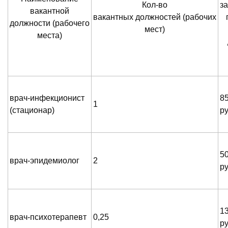
Кол-во
з
вакантной
вакантных должностей (рабочих
должности (рабочего
мест)
места)
врач-инфекционист
8
1
(стационар)
р
5
врач-эпидемиолог
2
р
1
врач-психотерапевт
0,25
р