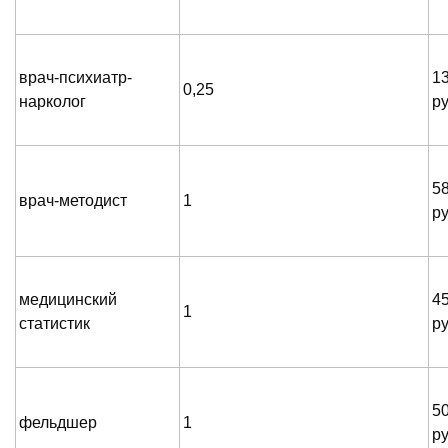
врач-психиатр-
1
0,25
нарколог
р
5
врач-методист
1
р
медицинский
4
1
статистик
р
5
фельдшер
1
р