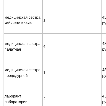
медицинская сестра
4
1
кабинета врача
р
медицинская сестра
4
4
палатная
р
медицинская сестра
4
1
процедурной
р
лаборант
4
2
лаборатории
р