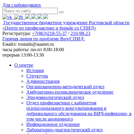
Для слабовидящих
Государственное бюджетное учреждение Ростовской области
«Центр по профилактике и борьбе со СПИД»
Регистратура:
+7(863)218-55-37
/
210-98-23
Горячая линия по проблеме Вич/СПИД:
Емайл: rostaids@aaanet.ru
часы работы: пн-пт 8:00-18:00
перерыв 13:00-13:30
О центре
История
Структура
Администрация
Организационно-методический отдел
Амбулаторно-поликлиническое отделение
Эпидемиологический отдел
Отдел профилактики с кабинетом
психосоциального консультирования и
добровольного обследования на ВИЧ-инфекцию, в
том числе анонимного
Инфекционное отделение
Лабораторно-диагностический отдел