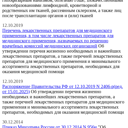
гипофизарным нанизмом, болезнью Гоше, злокачественными
новообразованиями лимфоидной, кроветворной и
родственных им тканей, рассеянным склерозом, а также лиц
после трансплантации органов и (или) тканей
12.10.2019
Перечень лекарственных препаратов для медицинского
применения, в том числе лекарственных препаратов для
медицинского применения, назначаемых по решению
врачебных комиссий медицинских организаций
Об
утверждении перечня жизненно необходимых и важнейших
лекарственных препаратов, а также перечней лекарственных
препаратов для медицинского применения и минимального
ассортимента лекарственных препаратов, необходимых для
оказания медицинской помощи
12.10.2019
Распоряжение Правительства РФ от 12.10.2019 N 2406-р(ред.
от 15.01.2025)
Об утверждении перечня жизненно
необходимых и важнейших лекарственных препаратов, а
также перечней лекарственных препаратов для медицинского
применения и минимального ассортимента лекарственных
препаратов, необходимых для оказания медицинской помощи
30.12.2014
Приказ Минздрава России от 30.12.2014 N 956н
"Об