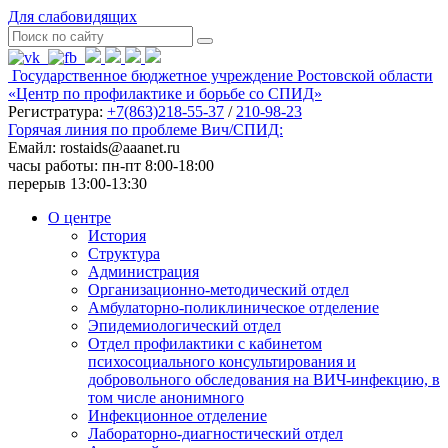
Для слабовидящих
Государственное бюджетное учреждение Ростовской области
«Центр по профилактике и борьбе со СПИД»
Регистратура:
+7(863)218-55-37
/
210-98-23
Горячая линия по проблеме Вич/СПИД:
Емайл: rostaids@aaanet.ru
часы работы: пн-пт 8:00-18:00
перерыв 13:00-13:30
О центре
История
Структура
Администрация
Организационно-методический отдел
Амбулаторно-поликлиническое отделение
Эпидемиологический отдел
Отдел профилактики с кабинетом
психосоциального консультирования и
добровольного обследования на ВИЧ-инфекцию, в
том числе анонимного
Инфекционное отделение
Лабораторно-диагностический отдел