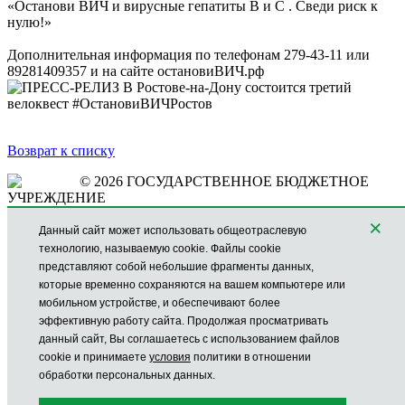
«Останови ВИЧ и вирусные гепатиты B и C . Сведи риск к
нулю!»
Дополнительная информация по телефонам 279-43-11 или
89281409357 и на сайте остановиВИЧ.рф
Возврат к списку
© 2026 ГОСУДАРСТВЕННОЕ БЮДЖЕТНОЕ
УЧРЕЖДЕНИЕ
РОСТОВСКОЙ ОБЛАСТИ «ЦЕНТР ПО ПРОФИЛАКТИКЕ
×
И БОРЬБЕ СО СПИД»
Данный сайт может использовать общеотраслевую
ГОРЯЧАЯ ЛИНИЯ
технологию, называемую cookie. Файлы cookie
по проблеме Вич/СПИД:
представляют собой небольшие фрагменты данных,
8 (863) 210-98-24
которые временно сохраняются на вашем компьютере или
мобильном устройстве, и обеспечивают более
Регистратура:
эффективную работу сайта. Продолжая просматривать
+7(863)218-55-37
данный сайт, Вы соглашаетесь с использованием файлов
+7(863)210-98-23
cookie и принимаете
условия
политики в отношении
НАШ АДРЕС
обработки персональных данных.
РОССИЯ, 344116,
РОСТОВ-НА-ДОНУ, УЛ. КУЛАГИНА 7А