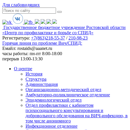
Для слабовидящих
Государственное бюджетное учреждение Ростовской области
«Центр по профилактике и борьбе со СПИД»
Регистратура:
+7(863)218-55-37
/
210-98-23
Горячая линия по проблеме Вич/СПИД:
Емайл: rostaids@aaanet.ru
часы работы: пн-пт 8:00-18:00
перерыв 13:00-13:30
О центре
История
Структура
Администрация
Организационно-методический отдел
Амбулаторно-поликлиническое отделение
Эпидемиологический отдел
Отдел профилактики с кабинетом
психосоциального консультирования и
добровольного обследования на ВИЧ-инфекцию, в
том числе анонимного
Инфекционное отделение