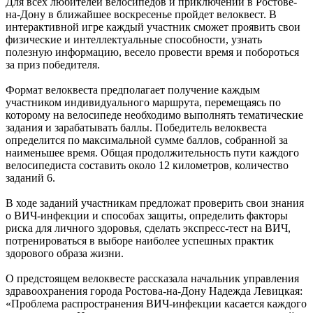
Для всех любителей велосипедов и приключений в Ростове-
на-Дону в ближайшее воскресенье пройдет велоквест. В
интерактивной игре каждый участник сможет проявить свои
физические и интеллектуальные способности, узнать
полезную информацию, весело провести время и побороться
за приз победителя.
Формат велоквеста предполагает получение каждым
участником индивидуального маршрута, перемещаясь по
которому на велосипеде необходимо выполнять тематические
задания и зарабатывать баллы. Победитель велоквеста
определится по максимальной сумме баллов, собранной за
наименьшее время. Общая продолжительность пути каждого
велосипедиста составить около 12 километров, количество
заданий 6.
В ходе заданий участникам предложат проверить свои знания
о ВИЧ-инфекции и способах защиты, определить факторы
риска для личного здоровья, сделать экспресс-тест на ВИЧ,
потренироваться в выборе наиболее успешных практик
здорового образа жизни.
О предстоящем велоквесте рассказала начальник управления
здравоохранения города Ростова-на-Дону Надежда Левицкая:
«Проблема распространения ВИЧ-инфекции касается каждого