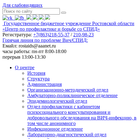
Для слабовидящих
Государственное бюджетное учреждение Ростовской области
«Центр по профилактике и борьбе со СПИД»
Регистратура:
+7(863)218-55-37
/
210-98-23
Горячая линия по проблеме Вич/СПИД:
Емайл: rostaids@aaanet.ru
часы работы: пн-пт 8:00-18:00
перерыв 13:00-13:30
О центре
История
Структура
Администрация
Организационно-методический отдел
Амбулаторно-поликлиническое отделение
Эпидемиологический отдел
Отдел профилактики с кабинетом
психосоциального консультирования и
добровольного обследования на ВИЧ-инфекцию, в
том числе анонимного
Инфекционное отделение
Лабораторно-диагностический отдел