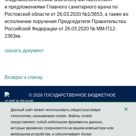
и предложениями Главного санитарного врача по
Ростовской области от 26.03.2020 №1/3653, а также во
исполнение поручения Председателя Правительства
Российской Федерации от 26.03.2020 № ММ-П12-
2363кв.
скачать документ
Возврат к списку
© 2026 ГОСУДАРСТВЕННОЕ БЮДЖЕТНОЕ
УЧРЕЖДЕНИЕ
×
РОСТОВСКОЙ ОБЛАСТИ «ЦЕНТР ПО ПРОФИЛАКТИКЕ И
Данный сайт может использовать общеотраслевую
БОРЬБЕ СО СПИД»
технологию, называемую cookie. Файлы cookie
ГОРЯЧАЯ ЛИНИЯ
НАШ АДРЕС
представляют собой небольшие фрагменты данных,
по проблеме Вич/СПИД:
РОССИЯ, 344116,
которые временно сохраняются на вашем компьютере или
8 (863) 210-98-24
РОСТОВ-НА-ДОНУ, УЛ. КУЛАГИНА 7А
мобильном устройстве, и обеспечивают более